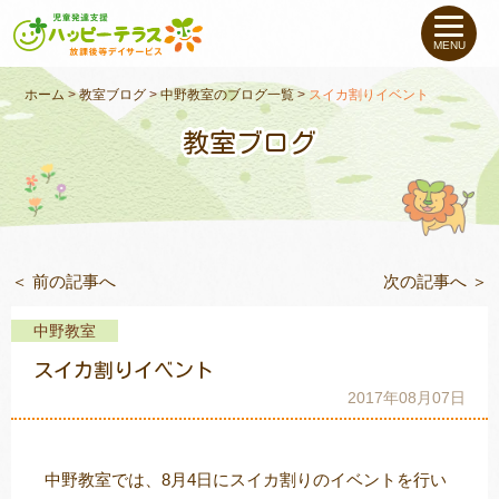
私たちについて
MENU
未就学のお子さま
（０〜６才）
ホーム
>
教室ブログ
>
中野教室のブログ一覧
>
スイカ割りイベント
教室ブログ
小学生〜高校生の
お子さま
支援事例
＜ 前の記事へ
次の記事へ ＞
お役立ちコラム
中野教室
教室一覧
スイカ割りイベント
2017年08月07日
ご利用について
中野教室では、8月4日にスイカ割りのイベントを行い