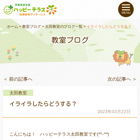
私たちについて
MENU
未就学のお子さま
（０〜６才）
ホーム
>
教室ブログ
>
太田教室のブログ一覧
>
イライラしたらどうする？
教室ブログ
小学生〜高校生の
お子さま
支援事例
＜ 前の記事へ
次の記事へ ＞
お役立ちコラム
太田教室
教室一覧
イライラしたらどうする？
2023年03月22日
ご利用について