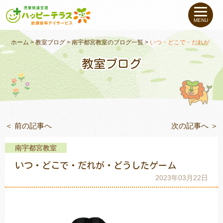
私たちについて
MENU
未就学のお子さま
（０〜６才）
ホーム
>
教室ブログ
>
南宇都宮教室のブログ一覧
>
いつ・どこで・だれが・ど
教室ブログ
小学生〜高校生の
お子さま
支援事例
＜ 前の記事へ
次の記事へ ＞
お役立ちコラム
南宇都宮教室
教室一覧
いつ・どこで・だれが・どうしたゲーム
2023年03月22日
ご利用について