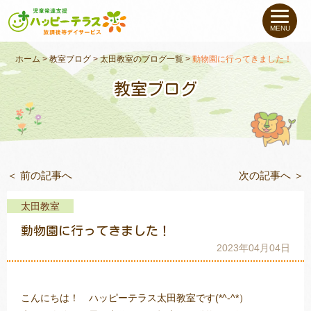
私たちについて
MENU
未就学のお子さま
（０〜６才）
ホーム
>
教室ブログ
>
太田教室のブログ一覧
>
動物園に行ってきました！
教室ブログ
小学生〜高校生の
お子さま
支援事例
＜ 前の記事へ
次の記事へ ＞
お役立ちコラム
太田教室
教室一覧
動物園に行ってきました！
2023年04月04日
ご利用について
こんにちは！　ハッピーテラス太田教室です(*^-^*）
