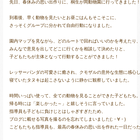
先日、春休みの思い出作りに、桐生が岡動物園に行ってきました！
到着後、早く動物を見たいとお昼ごはんもそこそこに、

さっそくグループに分かれて自由行動になりました。

トレキング
DIDIM
園内マップを見ながら、どのルートで回ればいいのかを考えたり、
みんなで意見を出してどこに行くかを相談して決めたりと、

子どもたちが主体となって行動することができました！

レッサーパンダの可愛さに癒され、クモザルの意外な生態に感心し
寝ていたタヌキは起こさないように静かに観察していました。

時間いっぱい使って、全ての動物を見ることができた子どもたち。
帰る時には「楽しかった～」と嬉しそうに言っていました。

指導員も子どもに負けじとはしゃぎすぎたため、

ブログに載せる写真を撮るのを忘れてしまいました(;・∀・)

こどもたちも指導員も、最高の春休みの思い出を作れた一日だっ