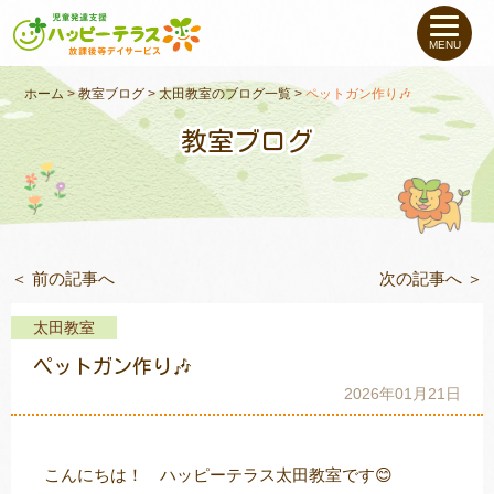
私たちについて
MENU
未就学のお子さま
（０〜６才）
ホーム
>
教室ブログ
>
太田教室のブログ一覧
>
ペットガン作り🎶
教室ブログ
小学生〜高校生の
お子さま
支援事例
＜ 前の記事へ
次の記事へ ＞
お役立ちコラム
太田教室
教室一覧
ペットガン作り🎶
2026年01月21日
ご利用について
こんにちは！ ハッピーテラス太田教室です😊