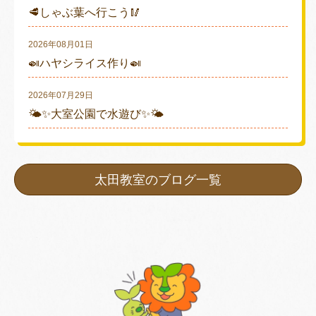
🥩しゃぶ葉へ行こう🥢
2026年08月01日
🍛ハヤシライス作り🍛
2026年07月29日
🌤✨大室公園で水遊び✨🌤
太田教室のブログ一覧