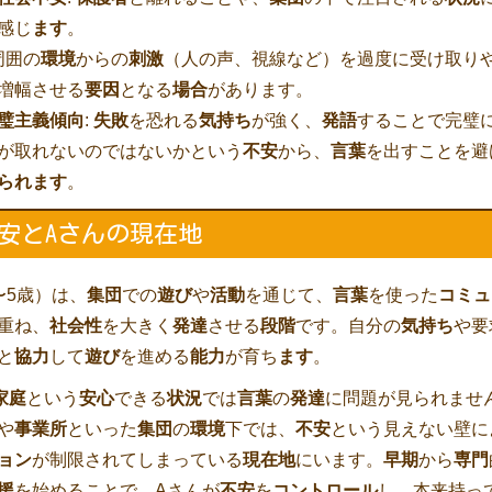
感じ
ます
。
 周囲の
環境
からの
刺激
（人の声、視線など）を過度に受け取り
増幅させる
要因
となる
場合
があります。
璧主義傾向
:
失敗
を恐れる
気持ち
が強く、
発語
することで完璧
が取れないのではないかという
不安
から、
言葉
を出すことを避
られます
。
安とAさんの現在地
〜5歳）は、
集団
での
遊び
や
活動
を通じて、
言葉
を使った
コミュ
重ね、
社会性
を大きく
発達
させる
段階
です。自分の
気持ち
や要
と
協力
して
遊び
を進める
能力
が育ち
ます
。
家庭
という
安心
できる
状況
では
言葉
の
発達
に問題が見られませ
や
事業所
といった
集団
の
環境
下では、
不安
という見えない壁に
ョン
が制限されてしまっている
現在地
にいます。
早期
から
専門
援
を始めることで、Aさんが
不安
を
コントロール
し、本来持っ