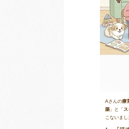
Aさんの
療
築
」と「
ス
こないまし