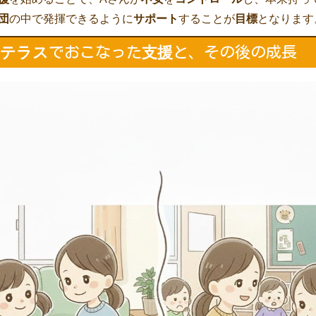
団
の中で発揮できるように
サポート
することが
目標
となります
ーテラス
支援
でおこなった
と、その後の成長