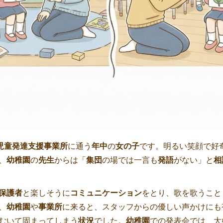
児童発達支援事業所
に通う
年中
の
女の子
です。明るい笑顔で好
、
幼稚園
の
先生
からは「
集団
の場では一言も
発語
がない」と
相
保護者
と楽しそうに
コミュニケーション
をとり、歌を歌うこと
、
幼稚園
や
事業所
に来ると、スタッフからの優しい声かけにも
むいて固まってしまう
状況
でした。
幼稚園
での発表会では、大