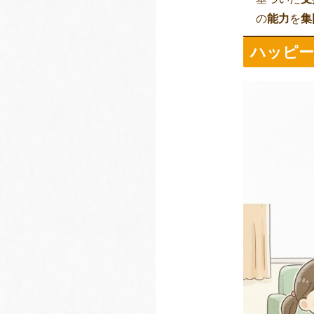
の
能力
を
集
ハッピ