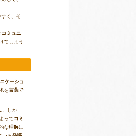
やすく、そ
に
コミュニ
けてしまう
ニケーショ
求を
言葉
で
ん。しか
よって
コミ
的な
理解
に
ている
発語