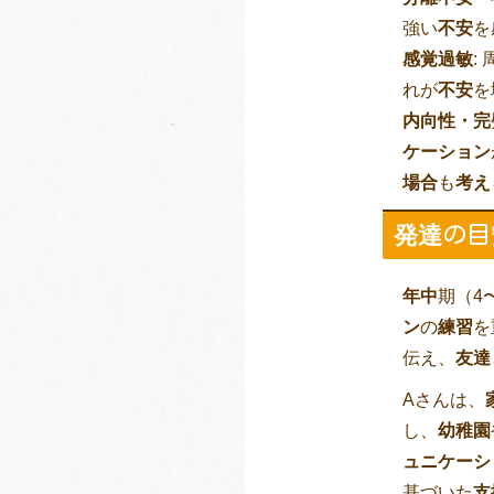
強い
不安
を
感覚過敏
:
れが
不安
を
内向性・完
ケーション
場合
も
考え
発達
の目
年中
期（4
ン
の
練習
を
伝え、
友達
Aさんは、
し、
幼稚園
ュニケーシ
基づいた
支