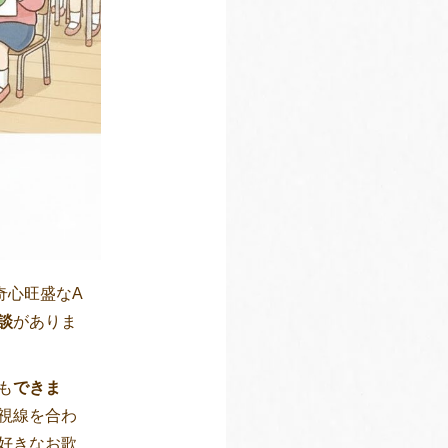
奇心旺盛なA
談
がありま
も
できま
視線を合わ
好きなお歌