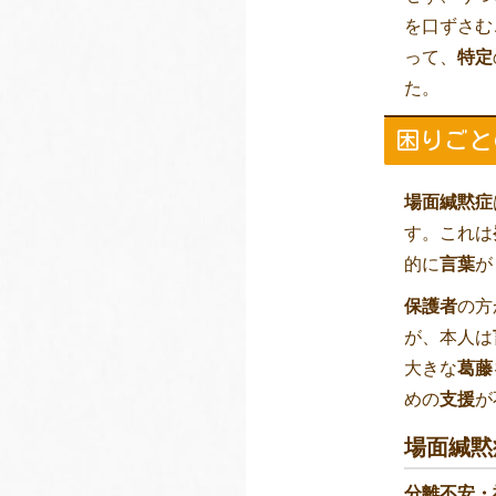
を口ずさむ
って、
特定
た。
困りごと
場面緘黙症
す。これは
的に
言葉
が
保護者
の方
が、本人は
大きな
葛藤
めの
支援
が
場面緘黙
分離不安・