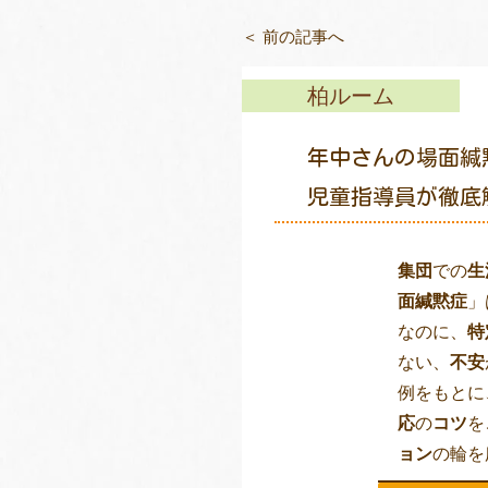
＜ 前の記事へ
柏ルーム
年中さんの場面緘
児童指導員が徹底
集団
での
生
面緘黙症
」
なのに、
特
ない、
不安
例をもとに
応
の
コツ
を
ョン
の輪を