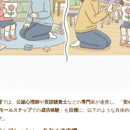
育
では、
公認心理師
や
言語聴覚士
などの
専門
家が連携し、「
安
モールステップ
での
成功体験
」を
目標
に、以下のような具体的
た。