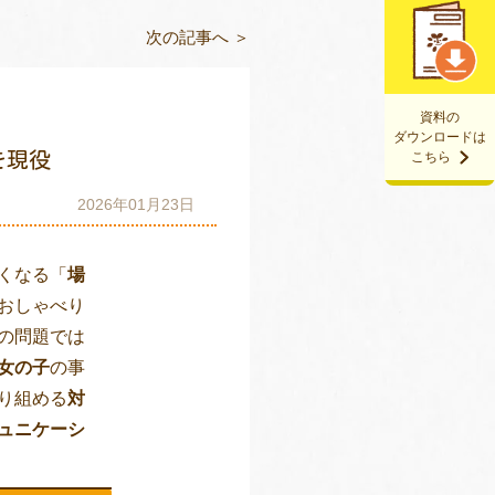
次の記事へ ＞
資料の
ダウンロードは
を現役
こちら
2026年01月23日
くなる「
場
おしゃべり
の問題では
女の子
の事
り組める
対
ュニケーシ