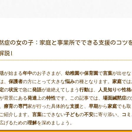
黙症の女の子：家庭と事業所でできる支援のコツ
解説!
活
が始まる
年中
のお子さまが、
幼稚園
や
保育園
で
言葉
が出せな
は、
保護者
の方にとって大きな
悩み
の種となります。
家庭
では
定
の
状況
で急に
発語
が途絶えてしまう
行動
は、
人見知り
や
性格
が背景にある
発達
上の
特性
です。この記事では、
場面緘黙症
の
、
療育
の
専門
家が行った具体的な
支援
と、
早期
から
家庭
でも取
ご紹介します。
言葉
にできない
子ども
の
不安
に寄り添い、
コミ
広げるための
理解
を深めましょう。