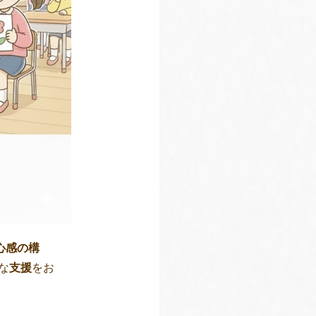
心感の構
な
支援
をお