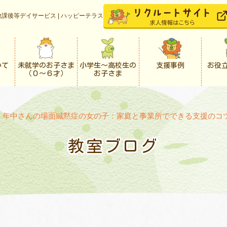
課後等デイサービス | ハッピーテラス
いて
未就学のお子さま
小学生〜高校生の
支援事例
お役
（０〜６才）
お子さま
>
年中さんの場面緘黙症の女の子：家庭と事業所でできる支援のコツ
教室ブログ