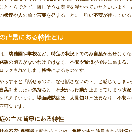
ことすらできず、悔しそうな表情を浮かべていたといいます。
の
状況
や
人
の前で
言葉
を発することに、強い
不安
が伴っている
特性
の背景にある
とは
は、
幼稚園
や
学校
など、
特定
の
状況
下でのみ
言葉
が出せなくな
発語
の
能力
がないわけではなく、
不安
や
緊張
が極度に高まるこ
ロックされてしまう
特性
によるものです。
からすると「話せるのに、なぜ話さないの？」と感じてしまい
言葉
を出したい
気持ち
と、
不安
から
行動
が止まってしまう
状況
を抱えています。
場面緘黙症
は、
人見知り
とは異なり、
不安
を
不可欠です。
症
の主な背景にある
特性
社会不安
:
保護者
と離れることや、
集団
の中で注目される
状況