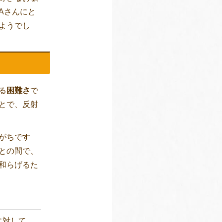
Aさんにと
ようでし
る
困難さ
で
とで、反射
がちです
との間で、
和らげるた
に対して、