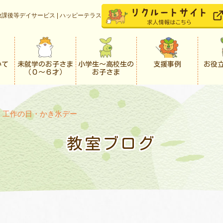
課後等デイサービス | ハッピーテラス
いて
未就学のお子さま
小学生〜高校生の
支援事例
お役
（０〜６才）
お子さま
>
工作の日・かき氷デー
教室ブログ