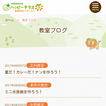
私たちについて
MENU
未就学のお子さま
（０〜６才）
ホーム
＞
教室ブログ
教室ブログ
小学生〜高校生の
お子さま
支援事例
お役立ちコラム
足利教室
2017年08月07日
夏だ！カレーだ！ナンを作ろう！
教室一覧
東所沢教室
2017年08月04日
ミニ水族館を作ろう！
ご利用について
中野教室
2017年08月02日