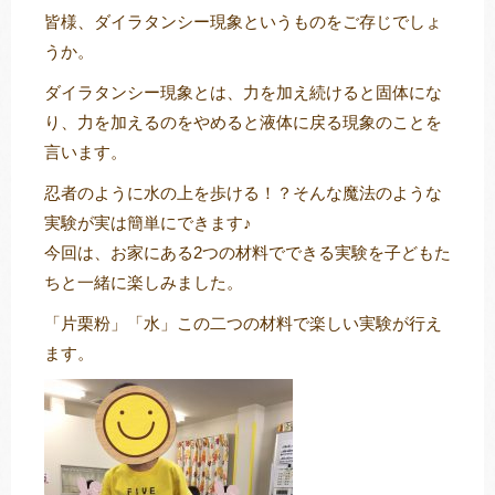
皆様、ダイラタンシー現象というものをご存じでしょ
うか。
ダイラタンシー現象とは、力を加え続けると固体にな
トレキング
DIDIM
り、力を加えるのをやめると液体に戻る現象のことを
言います。
忍者のように水の上を歩ける！？そんな魔法のような
実験が実は簡単にできます♪
今回は、お家にある2つの材料でできる実験を子どもた
ちと一緒に楽しみました。
「片栗粉」「水」この二つの材料で楽しい実験が行え
ます。