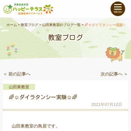
私たちについて
MENU
未就学のお子さま
（０〜６才）
ホーム
>
教室ブログ
>
山田東教室のブログ一覧
>
🌈☺ダイラタンシー実験☺🌈
教室ブログ
小学生〜高校生の
お子さま
支援事例
＜ 前の記事へ
次の記事へ ＞
お役立ちコラム
山田東教室
教室一覧
🌈☺ダイラタンシー実験☺🌈
2021年07月12日
ご利用について
山田東教室の鳥居です。