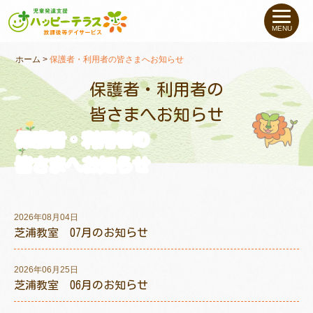
私たちについて
MENU
未就学のお子さま
（０〜６才）
ホーム
>
保護者・利用者の皆さまへお知らせ
保護者・利用者の
小学生〜高校生の
お子さま
皆さまへお知らせ
保護者・利用者の
支援事例
皆さまへお知らせ
お役立ちコラム
2026年08月04日
教室一覧
芝浦教室 07月のお知らせ
2026年06月25日
ご利用について
芝浦教室 06月のお知らせ