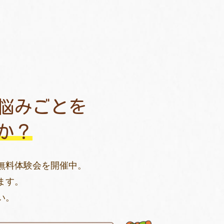
悩みごとを
か？
無料体験会を開催中。
ます。
い。