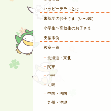
ハッピーテラスとは
未就学のお子さま
（0〜6歳）
小学生〜高校生のお子さま
支援事例
教室一覧
北海道・東北
関東
中部
近畿
中国・四国
九州・沖縄