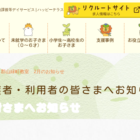
課後等デイサービス | ハッピーテラス
いて
未就学のお子さま
小学生〜高校生の
支援事例
お役
（０〜６才）
お子さま
>
郡山緑町教室 2月のお知らせ
護者・利用者の
皆さまへお知
皆さまへお知らせ