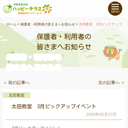
私たちについて
MENU
未就学のお子さま
（０〜６才）
ホーム
>
保護者・利用者の皆さまへお知らせ
>
太田教室 3月ピックアップイ
保護者・利用者の
小学生〜高校生の
お子さま
皆さまへお知らせ
保護者・利用者の
支援事例
皆さまへお知らせ
お役立ちコラム
＜ 前の記事へ
次の記事へ ＞
教室一覧
太田教室
太田教室 3月ピックアップイベント
ご利用について
2026年02月17日