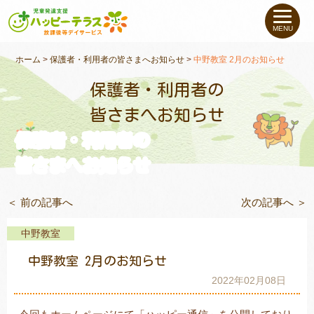
私たちについて
MENU
未就学のお子さま
（０〜６才）
ホーム
>
保護者・利用者の皆さまへお知らせ
>
中野教室 2月のお知らせ
保護者・利用者の
小学生〜高校生の
お子さま
皆さまへお知らせ
保護者・利用者の
支援事例
皆さまへお知らせ
お役立ちコラム
＜ 前の記事へ
次の記事へ ＞
教室一覧
中野教室
中野教室 2月のお知らせ
ご利用について
2022年02月08日