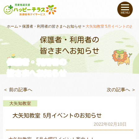
私たちについて
MENU
未就学のお子さま
（０〜６才）
ホーム
>
保護者・利用者の皆さまへお知らせ
>
大矢知教室 5月イベントのお知
保護者・利用者の
小学生〜高校生の
お子さま
皆さまへお知らせ
保護者・利用者の
支援事例
皆さまへお知らせ
お役立ちコラム
＜ 前の記事へ
次の記事へ ＞
教室一覧
大矢知教室
大矢知教室 5月イベントのお知らせ
ご利用について
2022年02月10日