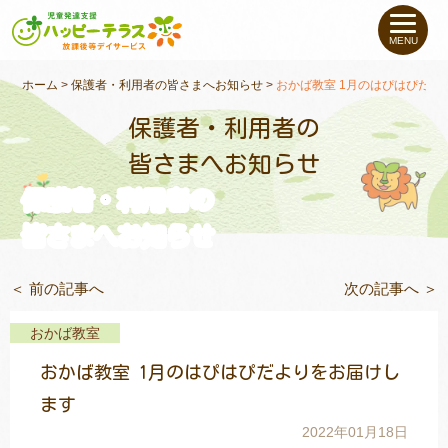
私たちについて
MENU
未就学のお子さま
（０〜６才）
ホーム
>
保護者・利用者の皆さまへお知らせ
>
おかば教室 1月のはぴはぴだよ
保護者・利用者の
小学生〜高校生の
お子さま
皆さまへお知らせ
保護者・利用者の
支援事例
皆さまへお知らせ
お役立ちコラム
＜ 前の記事へ
次の記事へ ＞
教室一覧
おかば教室
おかば教室 1月のはぴはぴだよりをお届けし
ご利用について
ます
2022年01月18日