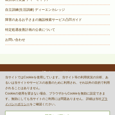
自立訓練(生活訓練) ディーエンカレッジ
障害のあるお子さまの施設検索サービス
凸凹ガイド
特定処遇改善計画の公表について
お問い合わせ
プライバシーポリシー
当サイトではCookieを使用しています。 当サイト等の利用状況の分析、あ
© DECOBOCO BASE Co.,Ltd.
るいは当サイトやサービスの改善のために利用され、それ以外の目的で利用
This site is protected by reCAPTCHA
されることはありません。
and the Google
Privacy Policy
Cookieの使用を望まない場合、ブラウザからCookieを無効に設定できま
and
Terms of Service
apply.
す。無効にしても当サイトのご利用には問題ありません。 詳細は当社
プラ
イバシーポリシー
をご確認ください。