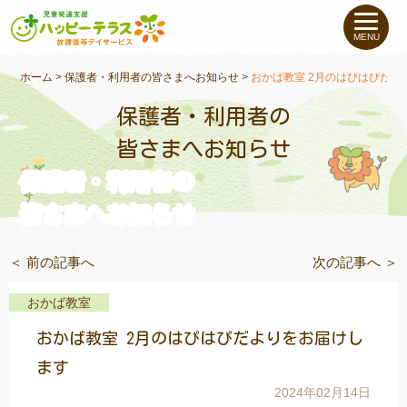
私たちについて
MENU
未就学のお子さま
（０〜６才）
ホーム
>
保護者・利用者の皆さまへお知らせ
>
おかば教室 2月のはぴはぴだよ
保護者・利用者の
小学生〜高校生の
お子さま
皆さまへお知らせ
保護者・利用者の
支援事例
皆さまへお知らせ
お役立ちコラム
＜ 前の記事へ
次の記事へ ＞
教室一覧
おかば教室
おかば教室 2月のはぴはぴだよりをお届けし
ご利用について
ます
2024年02月14日