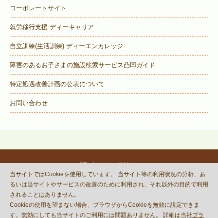
コーポレートサイト
就労移行支援 ディーキャリア
自立訓練(生活訓練) ディーエンカレッジ
障害のあるお子さまの施設検索サービス
凸凹ガイド
特定処遇改善計画の公表について
お問い合わせ
プライバシーポリシー
当サイトではCookieを使用しています。 当サイト等の利用状況の分析、あ
© DECOBOCO BASE Co.,Ltd.
るいは当サイトやサービスの改善のために利用され、それ以外の目的で利用
This site is protected by reCAPTCHA
されることはありません。
and the Google
Privacy Policy
Cookieの使用を望まない場合、ブラウザからCookieを無効に設定できま
and
Terms of Service
apply.
す。無効にしても当サイトのご利用には問題ありません。 詳細は当社
プラ