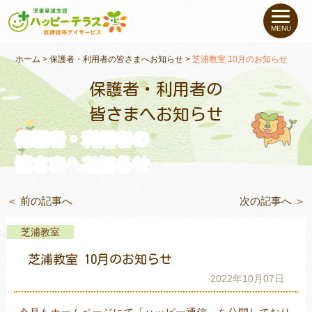
私たちについて
MENU
未就学のお子さま
（０〜６才）
ホーム
>
保護者・利用者の皆さまへお知らせ
>
芝浦教室 10月のお知らせ
保護者・利用者の
小学生〜高校生の
お子さま
皆さまへお知らせ
保護者・利用者の
支援事例
皆さまへお知らせ
お役立ちコラム
＜ 前の記事へ
次の記事へ ＞
教室一覧
芝浦教室
芝浦教室 10月のお知らせ
ご利用について
2022年10月07日