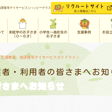
課後等デイサービス | ハッピーテラス
いて
未就学のお子さま
小学生〜高校生の
支援事例
お役
（０〜６才）
お子さま
>
芝浦教室 放課後等デイサービスガイドライン
護者・利用者の
皆さまへお知
皆さまへお知らせ