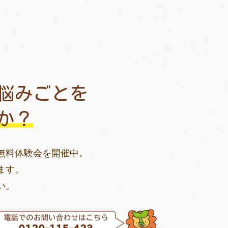
悩みごとを
か？
無料体験会を開催中。
ます。
い。