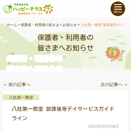
私たちについて
MENU
未就学のお子さま
（０〜６才）
ホーム
>
保護者・利用者の皆さまへお知らせ
>
八柱第一教室 放課後等デイサ
保護者・利用者の
小学生〜高校生の
お子さま
皆さまへお知らせ
保護者・利用者の
支援事例
皆さまへお知らせ
お役立ちコラム
＜ 前の記事へ
次の記事へ ＞
教室一覧
八柱第一教室
八柱第一教室 放課後等デイサービスガイド
ご利用について
ライン
2020年03月08日