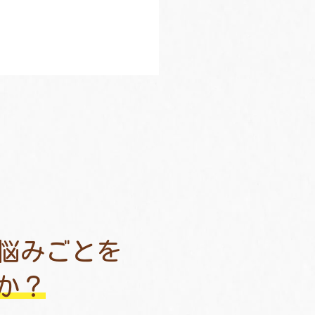
悩みごとを
か？