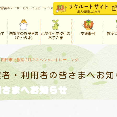
課後等デイサービス | ハッピーテラス
いて
未就学のお子さま
小学生〜高校生の
支援事例
お役
（０〜６才）
お子さま
>
四日市北教室 2月のスペシャルトレーニング
護者・利用者の
皆さまへお知
皆さまへお知らせ