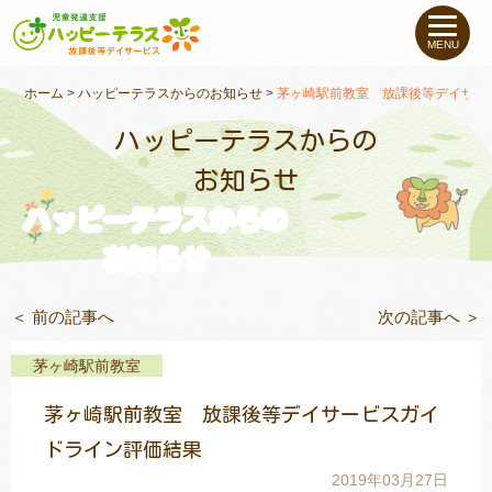
私たちについて
MENU
未就学のお子さま
（０〜６才）
ホーム
>
ハッピーテラスからのお知らせ
>
茅ヶ崎駅前教室 放課後等デイサー
ハッピーテラスからの
小学生〜高校生の
お子さま
お知らせ
ハッピーテラスからの
支援事例
お知らせ
お役立ちコラム
＜ 前の記事へ
次の記事へ ＞
教室一覧
茅ヶ崎駅前教室
茅ヶ崎駅前教室 放課後等デイサービスガイ
ご利用について
ドライン評価結果
2019年03月27日