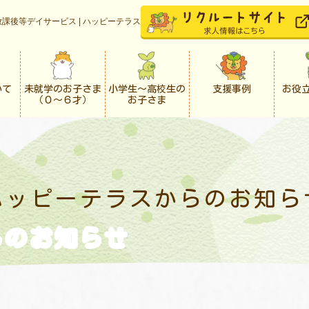
課後等デイサービス | ハッピーテラス
いて
未就学のお子さま
小学生〜高校生の
支援事例
お役
（０〜６才）
お子さま
ハッピーテラスからの
お知ら
らの
お知らせ