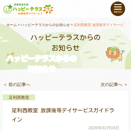
私たちについて
MENU
未就学のお子さま
（０〜６才）
ホーム
>
ハッピーテラスからのお知らせ
>
足利西教室 放課後等デイサービス
ハッピーテラスからの
小学生〜高校生の
お子さま
お知らせ
ハッピーテラスからの
支援事例
お知らせ
お役立ちコラム
＜ 前の記事へ
次の記事へ ＞
教室一覧
足利西教室
足利西教室 放課後等デイサービスガイドラ
ご利用について
イン
2026年02月03日