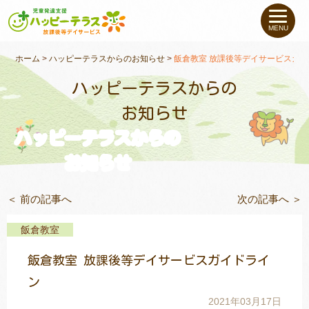
私たちについて
MENU
未就学のお子さま
（０〜６才）
ホーム
>
ハッピーテラスからのお知らせ
>
飯倉教室 放課後等デイサービスガ
ハッピーテラスからの
小学生〜高校生の
お子さま
お知らせ
ハッピーテラスからの
支援事例
お知らせ
お役立ちコラム
＜ 前の記事へ
次の記事へ ＞
教室一覧
飯倉教室
飯倉教室 放課後等デイサービスガイドライ
ご利用について
ン
2021年03月17日