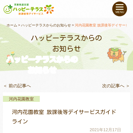
私たちについて
MENU
未就学のお子さま
（０〜６才）
ホーム
>
ハッピーテラスからのお知らせ
>
河内花園教室 放課後等デイサービ
ハッピーテラスからの
小学生〜高校生の
お子さま
お知らせ
ハッピーテラスからの
支援事例
お知らせ
お役立ちコラム
＜ 前の記事へ
次の記事へ ＞
教室一覧
河内花園教室
河内花園教室 放課後等デイサービスガイド
ご利用について
ライン
2021年12月17日