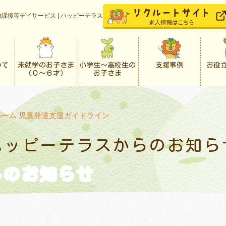
課後等デイサービス | ハッピーテラス
いて
未就学のお子さま
小学生〜高校生の
支援事例
お役
（０〜６才）
お子さま
ルーム 児童発達支援ガイドライン
ハッピーテラスからの
お知ら
らの
お知らせ