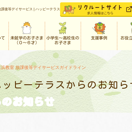
課後等デイサービス | ハッピーテラス
いて
未就学のお子さま
小学生〜高校生の
支援事例
お役
（０〜６才）
お子さま
里浜教室 放課後等デイサービスガイドライン
ハッピーテラスからの
お知ら
らの
お知らせ