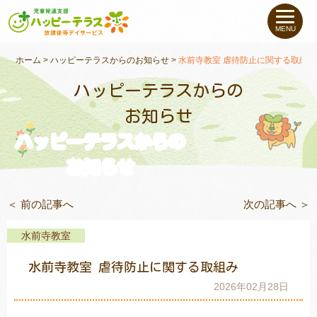
私たちについて
MENU
未就学のお子さま
（０〜６才）
ホーム
>
ハッピーテラスからのお知らせ
>
水前寺教室 虐待防止に関する取組み
ハッピーテラスからの
小学生〜高校生の
お子さま
お知らせ
ハッピーテラスからの
支援事例
お知らせ
お役立ちコラム
＜ 前の記事へ
次の記事へ ＞
教室一覧
水前寺教室
水前寺教室 虐待防止に関する取組み
ご利用について
2026年02月28日