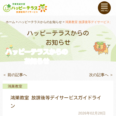
私たちについて
MENU
未就学のお子さま
（０〜６才）
ホーム
>
ハッピーテラスからのお知らせ
>
鴻巣教室 放課後等デイサービスガ
ハッピーテラスからの
小学生〜高校生の
お子さま
お知らせ
ハッピーテラスからの
支援事例
お知らせ
お役立ちコラム
＜ 前の記事へ
次の記事へ ＞
教室一覧
鴻巣教室
鴻巣教室 放課後等デイサービスガイドライ
ご利用について
ン
2026年02月28日