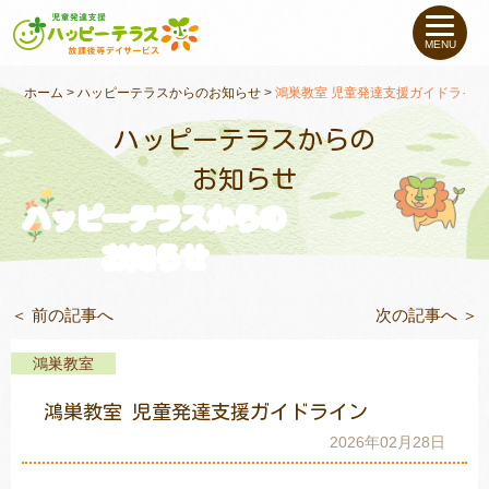
私たちについて
MENU
未就学のお子さま
（０〜６才）
ホーム
>
ハッピーテラスからのお知らせ
>
鴻巣教室 児童発達支援ガイドライン
ハッピーテラスからの
小学生〜高校生の
お子さま
お知らせ
ハッピーテラスからの
支援事例
お知らせ
お役立ちコラム
＜ 前の記事へ
次の記事へ ＞
教室一覧
鴻巣教室
鴻巣教室 児童発達支援ガイドライン
ご利用について
2026年02月28日