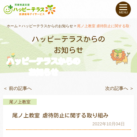
私たちについて
MENU
未就学のお子さま
（０〜６才）
ホーム
>
ハッピーテラスからのお知らせ
>
尾ノ上教室 虐待防止に関する取り組
ハッピーテラスからの
小学生〜高校生の
お子さま
お知らせ
ハッピーテラスからの
支援事例
お知らせ
お役立ちコラム
＜ 前の記事へ
次の記事へ ＞
教室一覧
尾ノ上教室
尾ノ上教室 虐待防止に関する取り組み
ご利用について
2022年10月04日