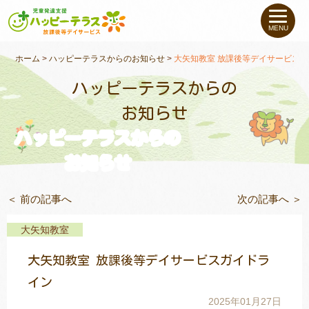
私たちについて
MENU
未就学のお子さま
（０〜６才）
ホーム
>
ハッピーテラスからのお知らせ
>
大矢知教室 放課後等デイサービス
ハッピーテラスからの
小学生〜高校生の
お子さま
お知らせ
ハッピーテラスからの
支援事例
お知らせ
お役立ちコラム
＜ 前の記事へ
次の記事へ ＞
教室一覧
大矢知教室
大矢知教室 放課後等デイサービスガイドラ
ご利用について
イン
2025年01月27日