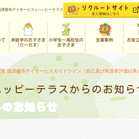
課後等デイサービス | ハッピーテラス
いて
未就学のお子さま
小学生〜高校生の
支援事例
お役
（０〜６才）
お子さま
教室 放課後等デイサービスガイドライン（自己及び保護者評価結果
ハッピーテラスからの
お知ら
らの
お知らせ