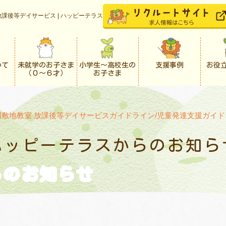
課後等デイサービス | ハッピーテラス
いて
未就学のお子さま
小学生〜高校生の
支援事例
お役
（０〜６才）
お子さま
岡敷地教室 放課後等デイサービスガイドライン/児童発達支援ガイド
ハッピーテラスからの
お知ら
らの
お知らせ