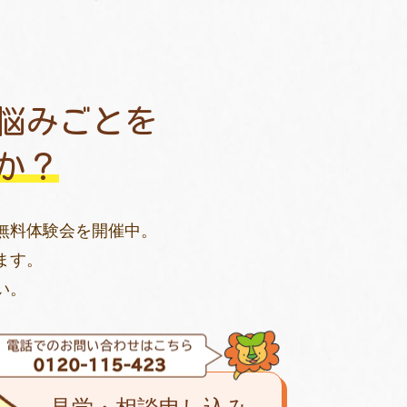
悩みごとを
か？
無料体験会を開催中。
ます。
い。