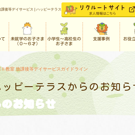
課後等デイサービス | ハッピーテラス
いて
未就学のお子さま
小学生〜高校生の
支援事例
お役
（０〜６才）
お子さま
塚Ⅱ教室 放課後等デイサービスガイドライン
ハッピーテラスからの
お知ら
らの
お知らせ