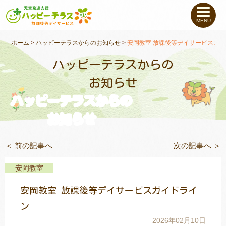
私たちについて
MENU
未就学のお子さま
（０〜６才）
ホーム
>
ハッピーテラスからのお知らせ
>
安岡教室 放課後等デイサービスガ
ハッピーテラスからの
小学生〜高校生の
お子さま
お知らせ
ハッピーテラスからの
支援事例
お知らせ
お役立ちコラム
＜ 前の記事へ
次の記事へ ＞
教室一覧
安岡教室
安岡教室 放課後等デイサービスガイドライ
ご利用について
ン
2026年02月10日