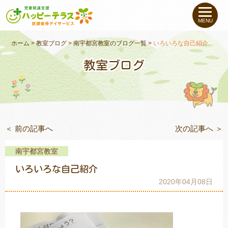
私たちについて
MENU
未就学のお子さま
（０〜６才）
ホーム
>
教室ブログ
>
南宇都宮教室のブログ一覧
>
いろいろな自己紹介
教室ブログ
小学生〜高校生の
お子さま
支援事例
＜ 前の記事へ
次の記事へ ＞
お役立ちコラム
南宇都宮教室
教室一覧
いろいろな自己紹介
2020年04月08日
ご利用について