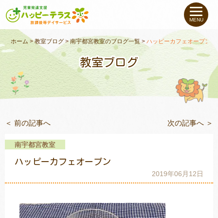
私たちについて
MENU
未就学のお子さま
（０〜６才）
ホーム
>
教室ブログ
>
南宇都宮教室のブログ一覧
>
ハッピーカフェオープン
教室ブログ
小学生〜高校生の
お子さま
支援事例
＜ 前の記事へ
次の記事へ ＞
お役立ちコラム
南宇都宮教室
教室一覧
ハッピーカフェオープン
2019年06月12日
ご利用について