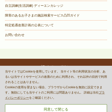
自立訓練(生活訓練) ディーエンカレッジ
障害のあるお子さまの施設検索サービス
凸凹ガイド
特定処遇改善計画の公表について
お問い合わせ
プライバシーポリシー
当サイトではCookieを使用しています。 当サイト等の利用状況の分析、あ
© DECOBOCO BASE Co.,Ltd.
るいは当サイトやサービスの改善のために利用され、それ以外の目的で利用
This site is protected by reCAPTCHA
されることはありません。
and the Google
Privacy Policy
Cookieの使用を望まない場合、ブラウザからCookieを無効に設定できま
and
Terms of Service
apply.
す。無効にしても当サイトのご利用には問題ありません。 詳細は当社
プラ
イバシーポリシー
をご確認ください。
同意して閉じる