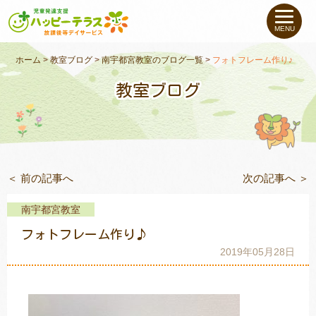
私たちについて
MENU
未就学のお子さま
（０〜６才）
ホーム
>
教室ブログ
>
南宇都宮教室のブログ一覧
>
フォトフレーム作り♪
教室ブログ
小学生〜高校生の
お子さま
支援事例
＜ 前の記事へ
次の記事へ ＞
お役立ちコラム
南宇都宮教室
教室一覧
フォトフレーム作り♪
2019年05月28日
ご利用について