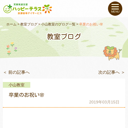
私たちについて
MENU
未就学のお子さま
（０〜６才）
ホーム
>
教室ブログ
>
小山教室のブログ一覧
>
卒業のお祝い🌸
教室ブログ
小学生〜高校生の
お子さま
支援事例
＜ 前の記事へ
次の記事へ ＞
お役立ちコラム
小山教室
教室一覧
卒業のお祝い🌸
2019年03月15日
ご利用について