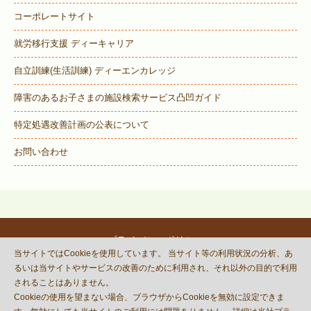
コーポレートサイト
就労移行支援 ディーキャリア
自立訓練(生活訓練) ディーエンカレッジ
障害のあるお子さまの施設検索サービス
凸凹ガイド
特定処遇改善計画の公表について
お問い合わせ
プライバシーポリシー
当サイトではCookieを使用しています。 当サイト等の利用状況の分析、あ
© DECOBOCO BASE Co.,Ltd.
るいは当サイトやサービスの改善のために利用され、それ以外の目的で利用
This site is protected by reCAPTCHA
されることはありません。
and the Google
Privacy Policy
Cookieの使用を望まない場合、ブラウザからCookieを無効に設定できま
and
Terms of Service
apply.