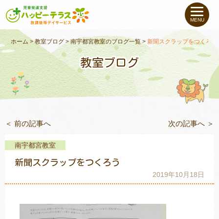
私たちについて
MENU
未就学のお子さま
（０〜６才）
ホーム
>
教室ブログ
>
南宇都宮教室のブログ一覧
>
新聞スクラップをつくろう
教室ブログ
小学生〜高校生の
お子さま
支援事例
＜ 前の記事へ
次の記事へ ＞
お役立ちコラム
南宇都宮教室
教室一覧
新聞スクラップをつくろう
2019年10月18日
ご利用について