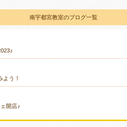
南宇都宮教室のブログ一覧
23♪
みよう！
ェ開店♪