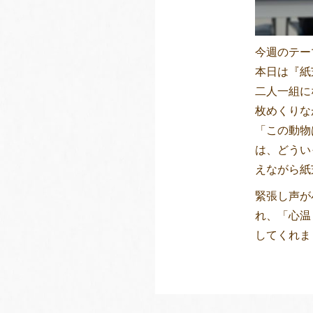
今週のテー
本日は『紙
二人一組に
枚めくりな
「この動物
は、どうい
えながら紙
緊張し声が
れ、「心温
してくれま