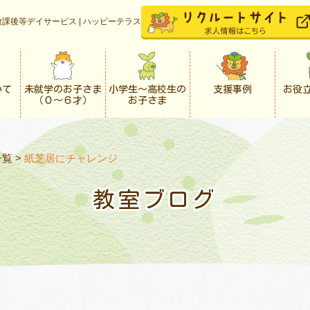
課後等デイサービス | ハッピーテラス
いて
未就学のお子さま
小学生〜高校生の
支援事例
お役
（０〜６才）
お子さま
一覧
>
紙芝居にチャレンジ
教室ブログ