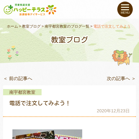
私たちについて
MENU
未就学のお子さま
（０〜６才）
ホーム
>
教室ブログ
>
南宇都宮教室のブログ一覧
>
電話で注文してみよう！
教室ブログ
小学生〜高校生の
お子さま
支援事例
＜ 前の記事へ
次の記事へ ＞
お役立ちコラム
南宇都宮教室
教室一覧
電話で注文してみよう！
2020年12月23日
ご利用について