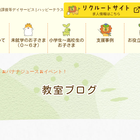
課後等デイサービス | ハッピーテラス
いて
未就学のお子さま
小学生〜高校生の
支援事例
お役
（０〜６才）
お子さま
>
🍌バナナジュース🍌イベント！
教室ブログ