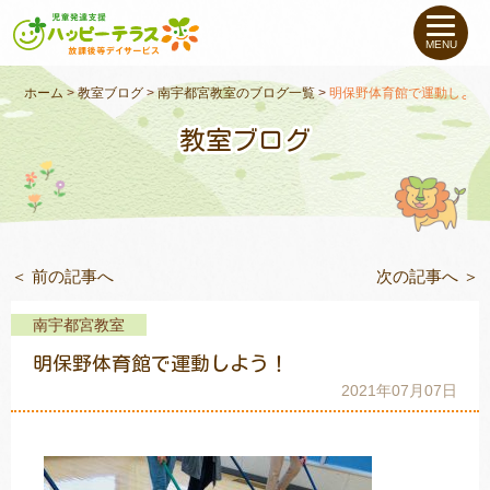
私たちについて
MENU
未就学のお子さま
（０〜６才）
ホーム
>
教室ブログ
>
南宇都宮教室のブログ一覧
>
明保野体育館で運動しよう
教室ブログ
小学生〜高校生の
お子さま
支援事例
＜ 前の記事へ
次の記事へ ＞
お役立ちコラム
南宇都宮教室
教室一覧
明保野体育館で運動しよう！
2021年07月07日
ご利用について