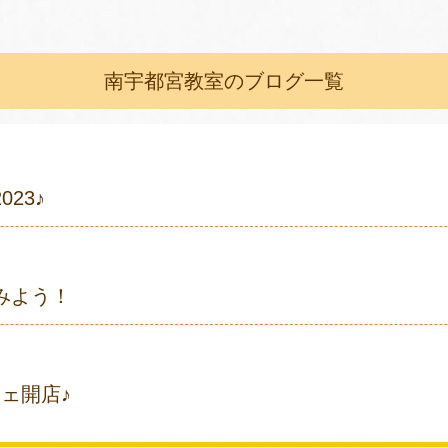
南宇都宮教室のブログ一覧
23♪
みよう！
ェ開店♪