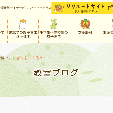
課後等デイサービス | ハッピーテラス
いて
未就学のお子さま
小学生〜高校生の
支援事例
お役
（０〜６才）
お子さま
一覧
>
おにぎりをつくろう！
教室ブログ