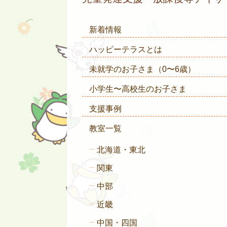
新着情報
ハッピーテラスとは
未就学のお子さま
（0〜6歳）
小学生〜高校生のお子さま
支援事例
教室一覧
北海道・東北
関東
中部
近畿
中国・四国