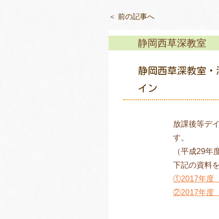
＜ 前の記事へ
静岡西草深教室
静岡西草深教室・
イン
放課後等デ
す。
（平成29年
下記の資料
①2017年
②2017年