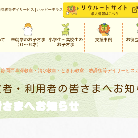
課後等デイサービス | ハッピーテラス
いて
未就学のお子さま
小学生〜高校生の
支援事例
お役
（０〜６才）
お子さま
>
静岡西草深教室・清水教室・ときわ教室 放課後等デイサービス
護者・利用者の
皆さまへお知
皆さまへお知らせ