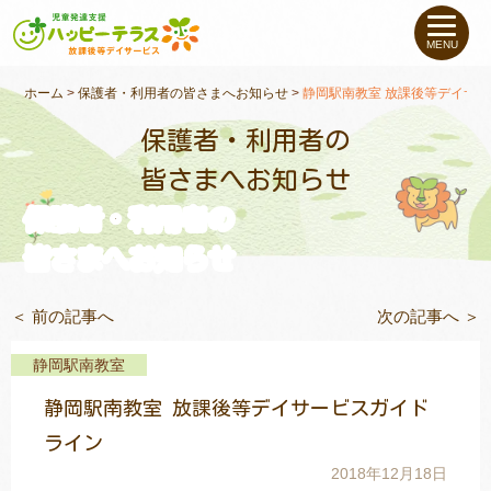
私たちについて
MENU
未就学のお子さま
（０〜６才）
ホーム
>
保護者・利用者の皆さまへお知らせ
>
静岡駅南教室 放課後等デイサ
保護者・利用者の
小学生〜高校生の
お子さま
皆さまへお知らせ
保護者・利用者の
支援事例
皆さまへお知らせ
お役立ちコラム
＜ 前の記事へ
次の記事へ ＞
教室一覧
静岡駅南教室
静岡駅南教室 放課後等デイサービスガイド
ご利用について
ライン
2018年12月18日