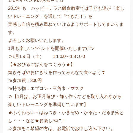
☆1月イベントのお知らせ☆
2019年も ハッピーテラス飯倉教室では子ども達が「楽し
いトレーニング」を通して「できた！」を
実感し自信を積み重ねていけるようサポートしてまいりま
トレキング
DIDIM
す。
よろしくお願いいたします。
1月も楽しいイベントを開催いたします(^^♪
☺1月1９日（土） 1１:00～1３:０0
【★おひるごはんをつくろう★】
焼きそばやおにぎりを作ってみんなで食べよう❣
※参加費：300円
※持ち物：エプロン・三角巾・マスク
☺【1月は、お正月遊び・飾り作りなどを取り入れながら
楽しいトレーニングを準備しています】
★ふくわらい・はねつき・かきぞめ・かるた・だるま落と
し・・・など★お楽しみに‼
☆参加をご希望の方は、お電話でお申し込み下さい。