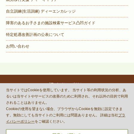
自立訓練(生活訓練) ディーエンカレッジ
障害のあるお子さまの施設検索サービス
凸凹ガイド
特定処遇改善計画の公表について
お問い合わせ
プライバシーポリシー
当サイトではCookieを使用しています。 当サイト等の利用状況の分析、あ
© DECOBOCO BASE Co.,Ltd.
るいは当サイトやサービスの改善のために利用され、それ以外の目的で利用
This site is protected by reCAPTCHA
されることはありません。
and the Google
Privacy Policy
Cookieの使用を望まない場合、ブラウザからCookieを無効に設定できま
and
Terms of Service
apply.
す。無効にしても当サイトのご利用には問題ありません。 詳細は当社
プラ
イバシーポリシー
をご確認ください。