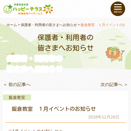
私たちについて
MENU
未就学のお子さま
（０〜６才）
ホーム
>
保護者・利用者の皆さまへお知らせ
>
飯倉教室 １月イベントのお知
保護者・利用者の
小学生〜高校生の
お子さま
皆さまへお知らせ
保護者・利用者の
支援事例
皆さまへお知らせ
お役立ちコラム
＜ 前の記事へ
次の記事へ ＞
教室一覧
飯倉教室
飯倉教室 １月イベントのお知らせ
ご利用について
2018年12月26日