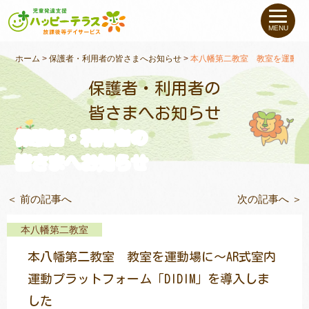
私たちについて
MENU
未就学のお子さま
（０〜６才）
ホーム
>
保護者・利用者の皆さまへお知らせ
>
本八幡第二教室 教室を運動場に
保護者・利用者の
小学生〜高校生の
お子さま
皆さまへお知らせ
保護者・利用者の
支援事例
皆さまへお知らせ
お役立ちコラム
＜ 前の記事へ
次の記事へ ＞
教室一覧
本八幡第二教室
本八幡第二教室 教室を運動場に～AR式室内
ご利用について
運動プラットフォーム「DIDIM」を導入しま
した